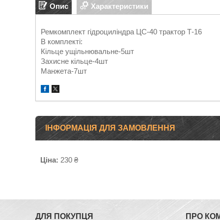
Опис
Характеристики
Ремкомплект гідроциліндра ЦС-40 трактор Т-16
В комплекті:
Кільце ущільнювальне-5шт
Захисне кільце-4шт
​​Манжета-7шт
ІНФОРМАЦІЯ ДЛЯ ЗАМОВЛЕННЯ
Ціна:
230 ₴
ДЛЯ ПОКУПЦЯ
ПРО КО