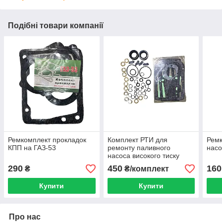
Подібні товари компанії
Ремкомплект прокладок
Комплект РТИ для
Ремк
КПП на ГАЗ-53
ремонту паливного
нас
насоса високого тиску
двигунів ЯМЗ 236-240
290
450
160
₴
₴/комплект
Купити
Купити
Про нас