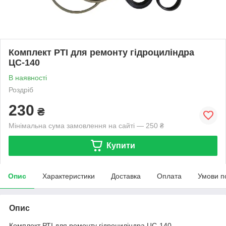
Комплект РТІ для ремонту гідроциліндра
ЦС-140
В наявності
Роздріб
230
₴
Мінімальна сума замовлення на сайті — 250 ₴
Купити
Опис
Характеристики
Доставка
Оплата
Умови п
Опис
Комплект РТІ для ремонту гідроциліндра ЦС-140