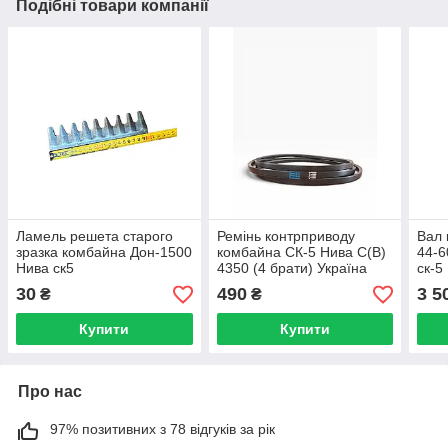
Подібні товари компанії
Ламель решета старого
Ремінь контрприводу
Вал 
зразка комбайна Дон-1500
комбайна СК-5 Нива С(В)
44-6
Нива ск5
4350 (4 брати) Україна
ск-5
30
490
3 5
₴
₴
Купити
Купити
Про нас
97% позитивних з 78 відгуків за рік