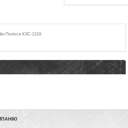
йн Полісся КЗС-1218
МПАНІЮ