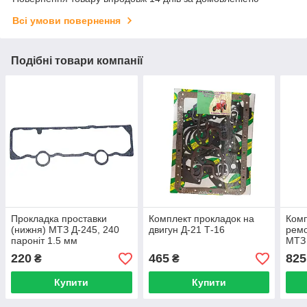
Всі умови повернення
Подібні товари компанії
Прокладка проставки
Комплект прокладок на
Комп
(нижня) МТЗ Д-245, 240
двигун Д-21 Т-16
ремо
пароніт 1.5 мм
МТЗ
220
465
825
₴
₴
Купити
Купити