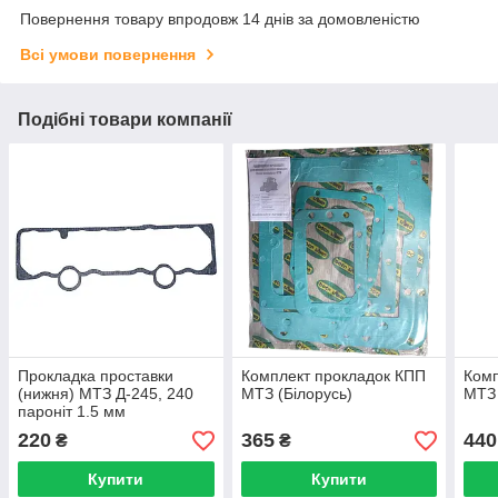
Повернення товару впродовж 14 днів за домовленістю
Всі умови повернення
Подібні товари компанії
Прокладка проставки
Комплект прокладок КПП
Комп
(нижня) МТЗ Д-245, 240
МТЗ (Білорусь)
МТЗ 
пароніт 1.5 мм
220
365
440
₴
₴
Купити
Купити