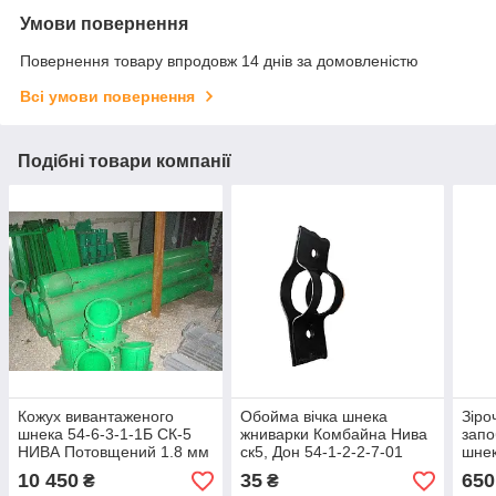
Умови повернення
Повернення товару впродовж 14 днів за домовленістю
Всі умови повернення
Подібні товари компанії
Кожух вивантаженого
Обойма вічка шнека
Зіро
шнека 54-6-3-1-1Б СК-5
жниварки Комбайна Нива
запо
НИВА Потовщений 1.8 мм
ск5, Дон 54-1-2-2-7-01
шне
товщина 1мм
зерн
10 450
35
650
₴
₴
комб