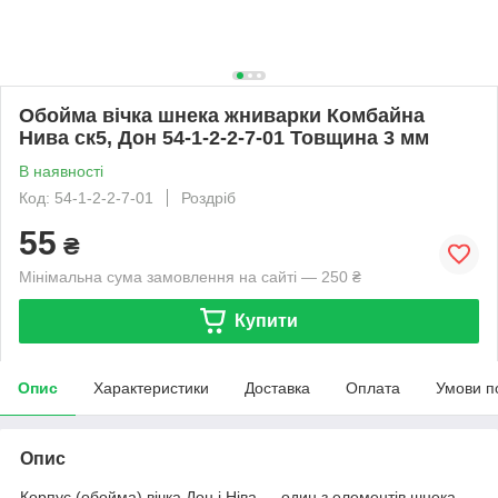
Обойма вічка шнека жниварки Комбайна
Нива ск5, Дон 54-1-2-2-7-01 Товщина 3 мм
В наявності
Код: 54-1-2-2-7-01
Роздріб
55
₴
Мінімальна сума замовлення на сайті — 250 ₴
Купити
Опис
Характеристики
Доставка
Оплата
Умови п
Опис
Корпус (обойма) вічка Дон і Ніва — один з елементів шнека