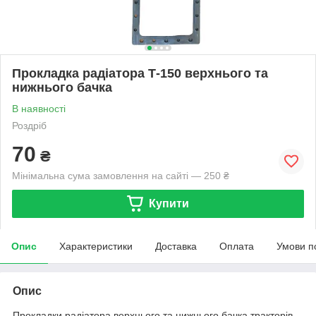
Прокладка радіатора Т-150 верхнього та
нижнього бачка
В наявності
Роздріб
70
₴
Мінімальна сума замовлення на сайті — 250 ₴
Купити
Опис
Характеристики
Доставка
Оплата
Умови п
Опис
Прокладки радіатора верхнього та нижнього бачка тракторів