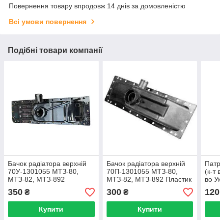
Повернення товару впродовж 14 днів за домовленістю
Всі умови повернення
Подібні товари компанії
Бачок радіатора верхній
Бачок радіатора верхній
Патр
70У-1301055 МТЗ-80,
70П-1301055 МТЗ-80,
(к-т
МТЗ-82, МТЗ-892
МТЗ-82, МТЗ-892 Пластик
во У
350
300
120
₴
₴
Купити
Купити