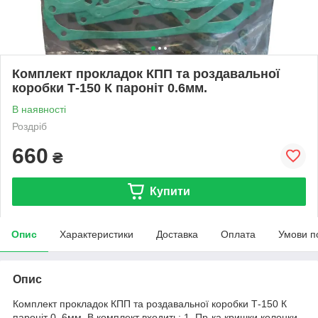
Комплект прокладок КПП та роздавальної
коробки Т-150 К пароніт 0.6мм.
В наявності
Роздріб
660
₴
Купити
Опис
Характеристики
Доставка
Оплата
Умови п
Опис
Комплект прокладок КПП та роздавальної коробки Т-150 К
пароніт 0. 6мм. В комплект входить: 1. Пр-ка кришки колонки