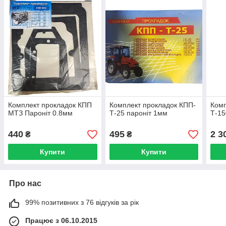
Комплект прокладок КПП
Комплект прокладок КПП-
Комп
МТЗ Пароніт 0.8мм
Т-25 пароніт 1мм
Т-15
440
495
2 3
₴
₴
Купити
Купити
Про нас
99% позитивних з 76 відгуків за рік
Працює з 06.10.2015