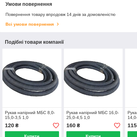
Умови повернення
Повернення товару впродовж 14 днів за домовленістю
Всі умови повернення
Подібні товари компанії
Рукав напірний МБС 8,0-
Рукав напірний МБС 16,0-
Рука
15,0-3,5 1,0
25,0-4,5 1,0
14,0
120
160
115
₴
₴
Купити
Купити