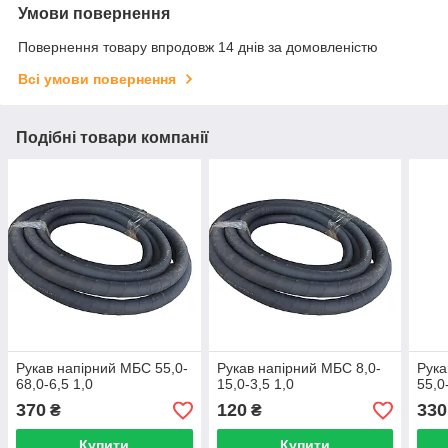
Умови повернення
Повернення товару впродовж 14 днів за домовленістю
Всі умови повернення
Подібні товари компанії
Рукав напірний МБС 55,0-
Рукав напірний МБС 8,0-
Рука
68,0-6,5 1,0
15,0-3,5 1,0
55,0
370
120
330
₴
₴
Купити
Купити