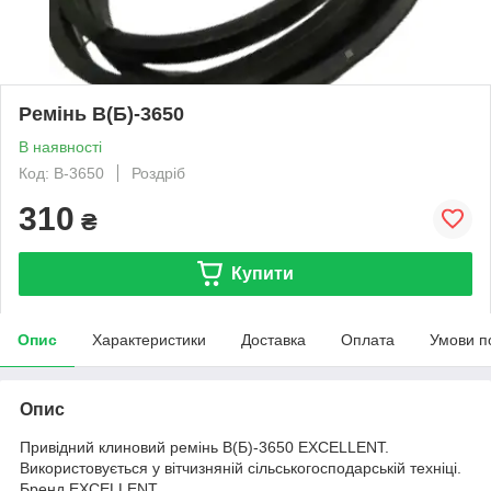
Ремінь В(Б)-3650
В наявності
Код: B-3650
Роздріб
310
₴
Купити
Опис
Характеристики
Доставка
Оплата
Умови п
Опис
Привідний клиновий ремінь В(Б)-3650 EXCELLENT.
Використовується у вітчизняній сільськогосподарській техніці.
Бренд EXCELLENT