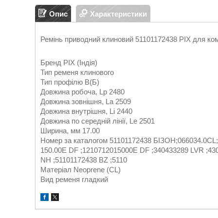
Опис
Характеристики
Ремінь приводний клиновий 51101172438 PIX для ко
Бренд PIX (Індія)
Тип ременя клинового
Тип профілю B(Б)
Довжина робоча, Lp 2480
Довжина зовнішня, La 2509
Довжина внутрішня, Li 2440
Довжина по середній лінії, Le 2501
Ширина, мм 17.00
Номер за каталогом 51101172438 БІЗОН;066034.0CL;
150.00E DF ;1210712015000E DF ;340433289 LVR ;43
NH ;51101172438 BZ ;5110
Матеріал Neoprene (CL)
Вид ременя гладкий