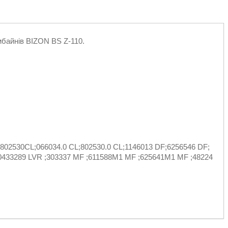
мбайнів BIZON BS Z-110.
802530CL;066034.0 CL;802530.0 CL;1146013 DF;6256546 DF;
0433289 LVR ;303337 MF ;611588M1 MF ;625641M1 MF ;48224