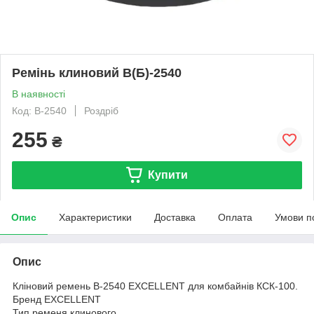
Ремінь клиновий В(Б)-2540
В наявності
Код: В-2540
Роздріб
255
₴
Купити
Опис
Характеристики
Доставка
Оплата
Умови п
Опис
Кліновий ремень В-2540 EXCELLENT для комбайнів КСК-100.
Бренд EXCELLENT
Тип ременя клинового