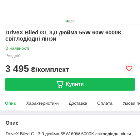
DriveX Biled GL 3,0 дюйма 55W 60W 6000K
світлодіодні лінзи
В наявності
Роздріб
3 495
₴/комплект
Купити
Опис
Характеристики
Доставка
Оплата
Умови п
Опис
DriveX Biled GL 3,0 дюйма 55W 60W 6000K світлодіодні лінзи