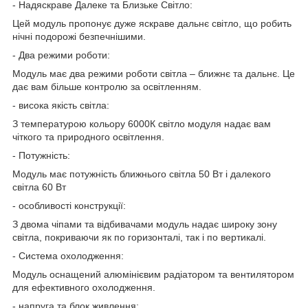
- Надяскраве Далеке та Близьке Світло:
Цей модуль пропонує дуже яскраве дальнє світло, що робить
нічні подорожі безпечнішими.
- Два режими роботи:
Модуль має два режими роботи світла – ближнє та дальнє. Це
дає вам більше контролю за освітленням.
- висока якість світла:
З температурою кольору 6000К світло модуля надає вам
чіткого та природного освітлення.
- Потужність:
Модуль має потужність ближнього світла 50 Вт і далекого
світла 60 Вт
- особливості конструкції:
З двома чіпами та відбивачами модуль надає широку зону
світла, покриваючи як по горизонталі, так і по вертикалі.
- Система охолодження:
Модуль оснащений алюмінієвим радіатором та вентилятором
для ефективного охолодження.
- напруга та блок живлення: