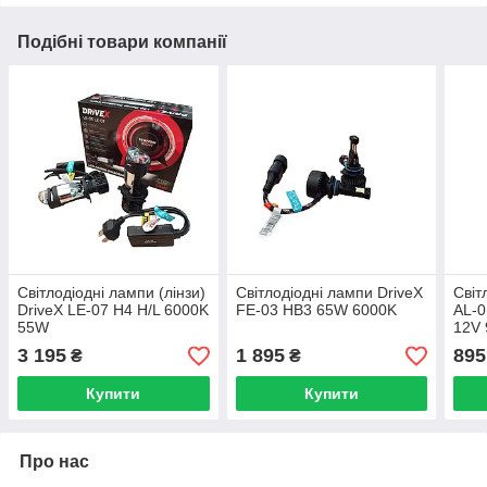
Подібні товари компанії
Світлодіодні лампи (лінзи)
Світлодіодні лампи DriveX
Світ
DriveX LE-07 H4 H/L 6000K
FE-03 HB3 65W 6000K
AL-
55W
12V
3 195
1 895
895
₴
₴
Купити
Купити
Про нас