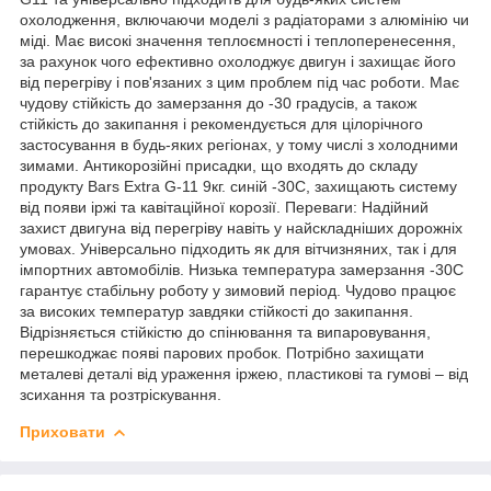
охолодження, включаючи моделі з радіаторами з алюмінію чи
міді. Має високі значення теплоємності і теплоперенесення,
за рахунок чого ефективно охолоджує двигун і захищає його
від перегріву і пов'язаних з цим проблем під час роботи. Має
чудову стійкість до замерзання до -30 градусів, а також
стійкість до закипання і рекомендується для цілорічного
застосування в будь-яких регіонах, у тому числі з холодними
зимами. Антикорозійні присадки, що входять до складу
продукту Bars Extra G-11 9кг. синій -30C, захищають систему
від появи іржі та кавітаційної корозії. Переваги: ​​Надійний
захист двигуна від перегріву навіть у найскладніших дорожніх
умовах. Універсально підходить як для вітчизняних, так і для
імпортних автомобілів. Низька температура замерзання -30С
гарантує стабільну роботу у зимовий період. Чудово працює
за високих температур завдяки стійкості до закипання.
Відрізняється стійкістю до спінювання та випаровування,
перешкоджає появі парових пробок. Потрібно захищати
металеві деталі від ураження іржею, пластикові та гумові – від
зсихання та розтріскування.
Приховати