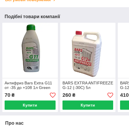
Подібні товари компанії
Антифриз Bars Extra G11
BARS EXTRA ANTIFREEZE
BAR
от -35 до +108 1л Green
G-12 (-30С) 5л
G-12
70
260
410
₴
₴
Купити
Купити
Про нас