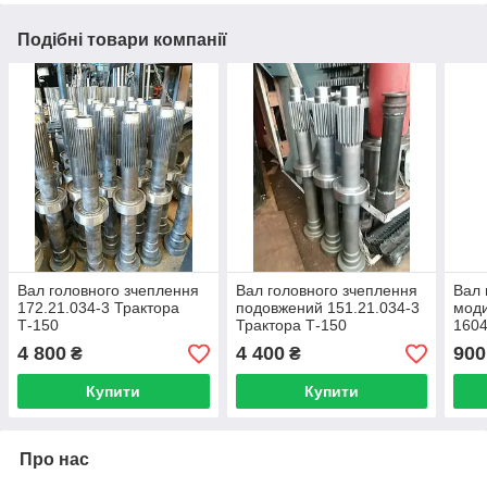
Подібні товари компанії
Вал головного зчеплення
Вал головного зчеплення
Вал 
172.21.034-3 Трактора
подовжений 151.21.034-3
моди
Т-150
Трактора Т-150
160
4 800
4 400
900
₴
₴
Купити
Купити
Про нас