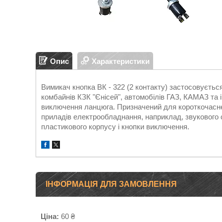
Опис
Характеристики
Вимикач кнопка ВК - 322 (2 контакту) застосовуєтьс
комбайнів КЗК "Єнісей", автомобілів ГАЗ, КАМАЗ та 
виключення ланцюга. Призначений для короткочасне
приладів електрообладнання, наприклад, звукового 
пластикового корпусу і кнопки виключення.
ІНФОРМАЦІЯ ДЛЯ ЗАМОВЛЕННЯ
Ціна:
60 ₴