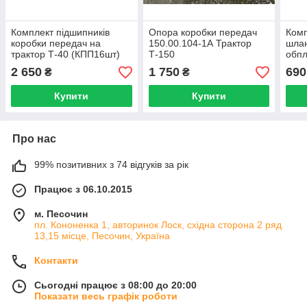
Комплект підшипників
Опора коробки передач
Комп
коробки передач на
150.00.104-1А Трактор
шлан
трактор Т-40 (КПП16шт)
Т-150
обпл
(низ
2 650
1 750
690
₴
₴
Купити
Купити
Про нас
99% позитивних з 74 відгуків за рік
Працює з 06.10.2015
м. Песочин
пл. Кононенка 1, авторинок Лоск, східна сторона 2 ряд
13,15 місце, Песочин, Україна
Контакти
Сьогодні працює з 08:00 до 20:00
Показати весь графік роботи