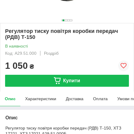
Регулятор тиску повітря коробки передач
(РДВ) Т-150
В наявності
Код: А29.51.000
Роздріб
1 050
₴
Купити
Опис
Характеристики
Доставка
Оплата
Умови п
Опис
Регулятор тиску повітря коробки передач (РДВ) Т-150, ХТЗ
17221, ХТЗ 17021 А29.51.000Б