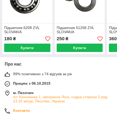
Підшипник 6208 ZVL
Підшипник 51208 ZVL
Підш
SLOVAKIA
SLOVAKIA
SLO
180
250
360
₴
₴
Купити
Купити
Про нас
99% позитивних з 74 відгуків за рік
Працює з 06.10.2015
м. Песочин
пл. Кононенка 1, авторинок Лоск, східна сторона 2 ряд
13,15 місце, Песочин, Україна
Контакти