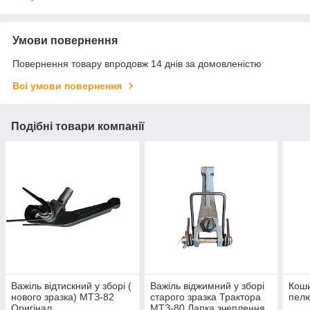
Умови повернення
Повернення товару впродовж 14 днів за домовленістю
Всі умови повернення
Подібні товари компанії
Важіль відтискний у зборі (
Важіль віджимний у зборі
Коши
нового зразка) МТЗ-82
старого зразка Трактора
пелю
Оригінал
МТЗ-80 Лапка зчеплення