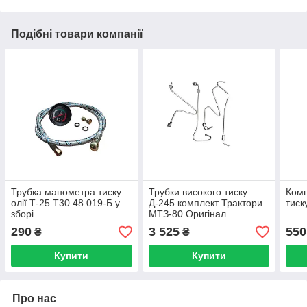
Подібні товари компанії
Трубка манометра тиску
Трубки високого тиску
Комп
олії Т-25 Т30.48.019-Б у
Д-245 комплект Трактори
тис
зборі
МТЗ-80 Оригінал
290
3 525
550
₴
₴
Купити
Купити
Про нас