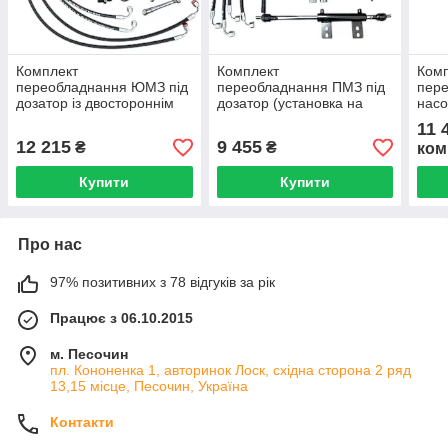
Комплект
Комплект
Ком
переобладнання ЮМЗ під
переобладнання ПМЗ під
пере
дозатор із двостороннім
дозатор (установка на
насо
циліндром
ГУР)
двос
11 
(універсальний)
(уст
12 215
9 455
₴
₴
ком
Купити
Купити
Про нас
97% позитивних з 78 відгуків за рік
Працює з 06.10.2015
м. Песочин
пл. Кононенка 1, авторинок Лоск, східна сторона 2 ряд
13,15 місце, Песочин, Україна
Контакти