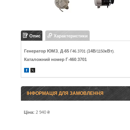
Опис
Характеристики
Генератор
ЮМЗ
Д
65
14
В
кВт
,
-
Г46.3701 (
/1150
).
Каталожний
номер
Г
460
3701
-
.
ІНФОРМАЦІЯ ДЛЯ ЗАМОВЛЕННЯ
Ціна:
2 940 ₴