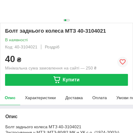
Болт заднього колеса МТЗ 40-3104021
В наявності
Код: 40-3104021
Роздріб
40
₴
Мінімальна сума замовлення на сайті — 250 ₴
Купити
Опис
Характеристики
Доставка
Оплата
Умови п
Опис
Болт заднього колеса МТЗ 40-3104021
Застосування у МТЗ::МТЗ-80/82 МК и УК с.о. (1974-2002г),