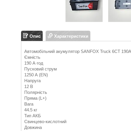
Опис
Характеристики
Автомобільний акумулятор SANFOX Truck 6CT 190A
Ємність
190 А·год
Пусковий струм
1250 А (EN)
Напруга
12 В
Полярність
Пряма (L+)
Вага
44.5 кг
Тип АКБ
Свинцево-кислотний
Довжина