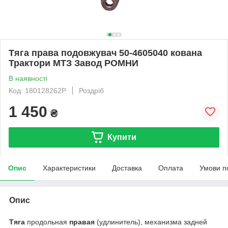
Тяга права подовжувач 50-4605040 кована
Трактори МТЗ Завод РОМНИ
В наявності
Код: 180128262P
Роздріб
1 450
₴
Купити
Опис
Характеристики
Доставка
Оплата
Умови п
Опис
Тяга
продольная
правая
(удлинитель), механизма задней