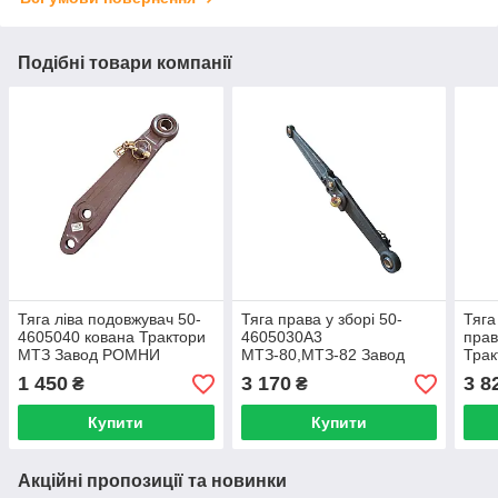
Подібні товари компанії
Тяга ліва подовжувач 50-
Тяга права у зборі 50-
Тяга
4605040 кована Трактори
4605030А3
прав
МТЗ Завод РОМНИ
МТЗ-80,МТЗ-82 Завод
Трак
РОМНИ
Зав
1 450
3 170
3 8
₴
₴
Купити
Купити
Акційні пропозиції та новинки