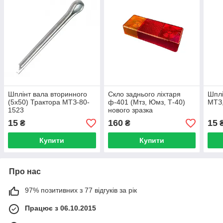
Шплінт вала вторинного
Скло заднього ліхтаря
Шплі
(5х50) Трактора МТЗ-80-
ф-401 (Мтз, Юмз, Т-40)
МТЗ
1523
нового зразка
15
160
15
₴
₴
Купити
Купити
Про нас
97% позитивних з 77 відгуків за рік
Працює з 06.10.2015