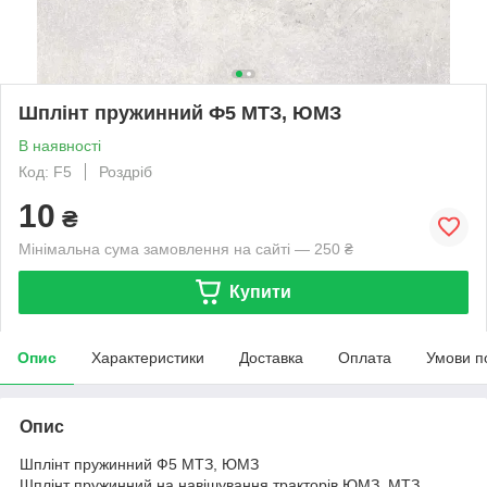
Шплінт пружинний Ф5 МТЗ, ЮМЗ
В наявності
Код: F5
Роздріб
10
₴
Мінімальна сума замовлення на сайті — 250 ₴
Купити
Опис
Характеристики
Доставка
Оплата
Умови п
Опис
Шплінт пружинний Ф5 МТЗ, ЮМЗ
Шплінт пружинний на навішування тракторів ЮМЗ, МТЗ