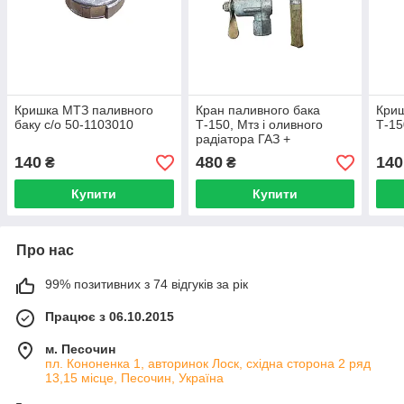
Кришка МТЗ паливного
Кран паливного бака
Криш
баку с/о 50-1103010
Т-150, Мтз і оливного
Т-15
радіатора ГАЗ +
Перехідник 150.50.028
140
480
140
₴
₴
Купити
Купити
Про нас
99% позитивних з 74 відгуків за рік
Працює з 06.10.2015
м. Песочин
пл. Кононенка 1, авторинок Лоск, східна сторона 2 ряд
13,15 місце, Песочин, Україна