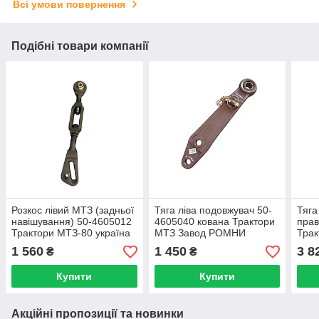
Всі умови повернення
Подібні товари компанії
Розкос лівий МТЗ (задньої
Тяга ліва подовжувач 50-
Тяга
навішування) 50-4605012
4605040 кована Трактори
прав
Трактори МТЗ-80 україна
МТЗ Завод РОМНИ
Трак
завод Ромни
Зав
1 560
1 450
3 8
₴
₴
Купити
Купити
Акційні пропозиції та новинки