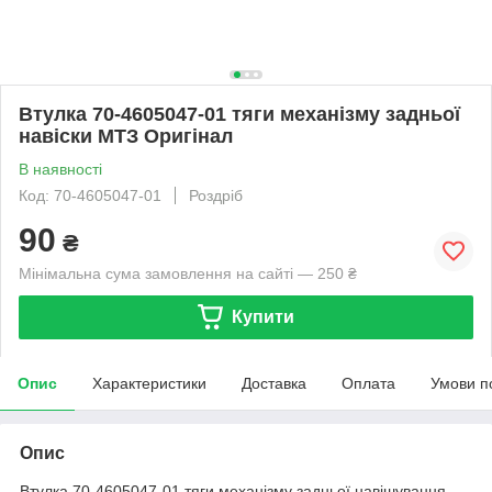
Втулка 70-4605047-01 тяги механізму задньої
навіски МТЗ Оригінал
В наявності
Код: 70-4605047-01
Роздріб
90
₴
Мінімальна сума замовлення на сайті — 250 ₴
Купити
Опис
Характеристики
Доставка
Оплата
Умови п
Опис
Втулка 70-4605047-01 тяги механізму задньої навішування