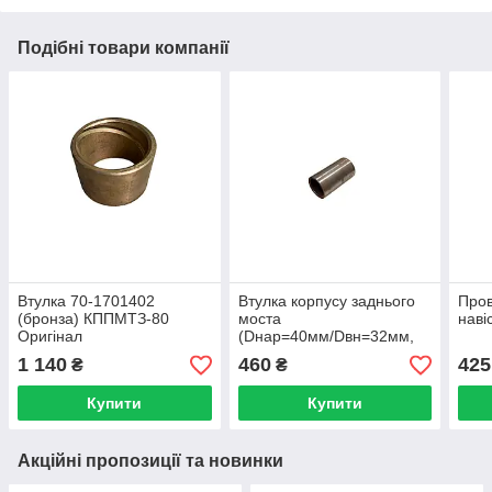
Подібні товари компанії
Втулка 70-1701402
Втулка корпусу заднього
Пров
(бронза) КППМТЗ-80
моста
наві
Оригінал
(Dнар=40мм/Dвн=32мм,
L=72мм) МТЗ-80, 82, 892
1 140
460
425
₴
₴
Оригінал
Купити
Купити
Акційні пропозиції та новинки