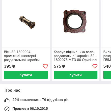
Вісь 52-1802094
Корпус підшипника вала
Вил
проміжної шестерні
роздавальної коробки 52-
розд
роздавальної коробки
1802073 МТЗ-80 Оригінал
ПВМ
ПВМ МТЗ-82
Ориг
395
575
540
₴
₴
Купити
Купити
Про нас
99% позитивних з 76 відгуків за рік
Працює з 06.10.2015