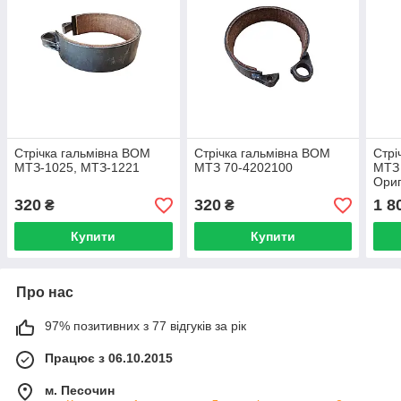
Стрічка гальмівна ВОМ
Стрічка гальмівна ВОМ
Стрі
МТЗ-1025, МТЗ-1221
МТЗ 70-4202100
МТЗ 
Ориг
320
320
1 8
₴
₴
Купити
Купити
Про нас
97% позитивних з 77 відгуків за рік
Працює з 06.10.2015
м. Песочин