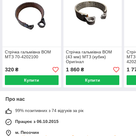
Стрічка гальмівна ВОМ
Стрічка гальмівна ВОМ
Стрі
МТЗ 70-4202100
(43 мм) МТЗ (кубик)
МТЗ 
Оригінал
4202
320
1 860
1 7
₴
₴
Купити
Купити
Про нас
99% позитивних з 74 відгуків за рік
Працює з 06.10.2015
м. Песочин