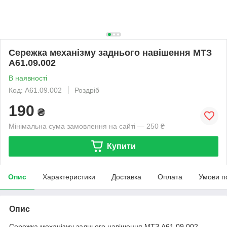
Сережка механізму заднього навішення МТЗ
А61.09.002
В наявності
Код: A61.09.002
Роздріб
190
₴
Мінімальна сума замовлення на сайті — 250 ₴
Купити
Опис
Характеристики
Доставка
Оплата
Умови п
Опис
Сережка механізму заднього навішення МТЗ А61.09.002