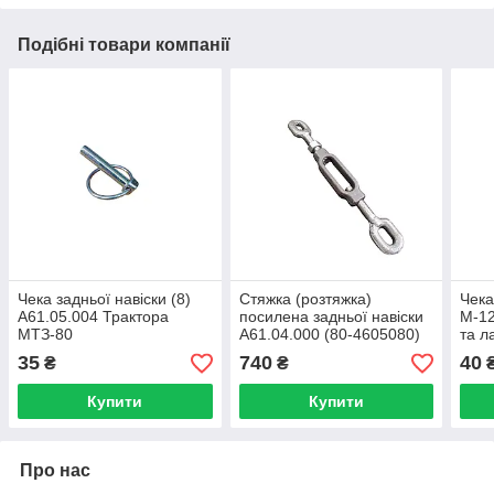
Подібні товари компанії
Чека задньої навіски (8)
Стяжка (розтяжка)
Чека
А61.05.004 Трактора
посилена задньої навіски
М-12
МТЗ-80
А61.04.000 (80-4605080)
та л
МТЗ, ЮМЗ
МТЗ
35
740
40
₴
₴
Купити
Купити
Про нас