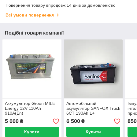
Повернення товару впродовж 14 днів за домовленістю
Всі умови повернення
Подібні товари компанії
Аккумулятор Green MILE
Автомобільний
Імпу
Energy 12V 110Ah
акумулятор SANFOX Truck
інте
910A(En)
6CT 190Ah L+
прис
SWT-
5 000
6 500
850
₴
₴
GEL,
Купити
Купити