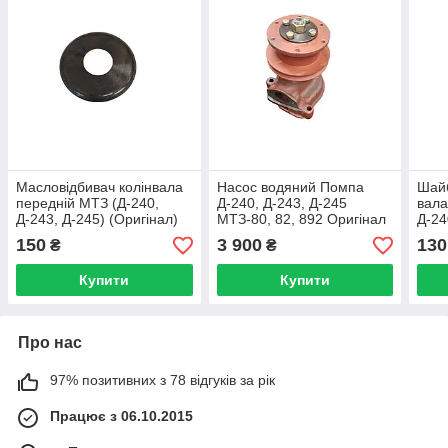
Масловідбивач колінвала
Насос водяний Помпа
Шай
передній МТЗ (Д-240,
Д-240, Д-243, Д-245
вала
Д-243, Д-245) (Оригінал)
МТЗ-80, 82, 892 Оригінал
Д-24
Ориг
150
3 900
130
₴
₴
Купити
Купити
Про нас
97% позитивних з 78 відгуків за рік
Працює з 06.10.2015