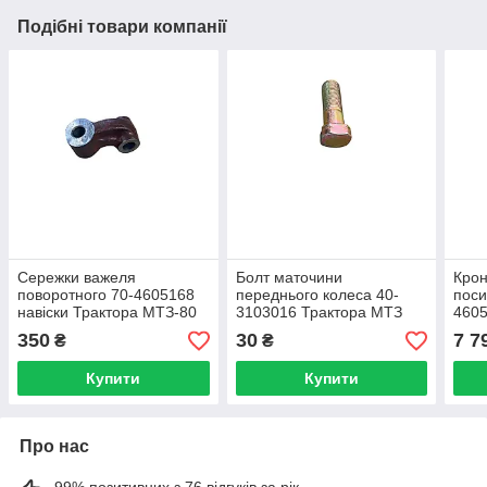
Подібні товари компанії
Сережки важеля
Болт маточини
Крон
поворотного 70-4605168
переднього колеса 40-
поси
навіски Трактора МТЗ-80
3103016 Трактора МТЗ
4605
Завод
Кра
350
30
7 7
₴
₴
Купити
Купити
Про нас