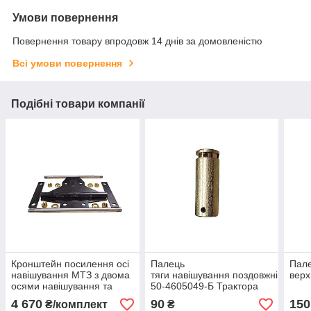
Умови повернення
Повернення товару впродовж 14 днів за домовленістю
Всі умови повернення
Подібні товари компанії
Кронштейн посилення осі
Палець
Пале
навішування МТЗ з двома
тяги навішування поздовжній
верх
осями навішування та
50-4605049-Б Трактора
болтами
МТЗ
4 670
90
150
₴/комплект
₴