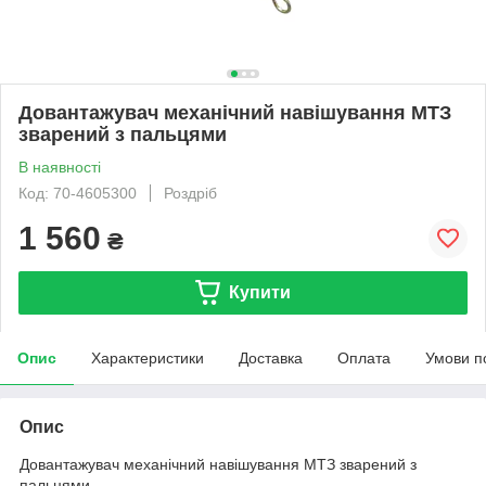
Довантажувач механічний навішування МТЗ
зварений з пальцями
В наявності
Код: 70-4605300
Роздріб
1 560
₴
Купити
Опис
Характеристики
Доставка
Оплата
Умови п
Опис
Довантажувач механічний навішування МТЗ зварений з
пальцями