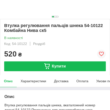
Втулка регулювання пальців шнека 54-10122
Комбайна Нива ск5
В наявності
Код: 54-10122
Роздріб
520
₴
Купити
Опис
Характеристики
Доставка
Оплата
Умови п
Опис
Втулка регулювання пальців шнека, вкаталожний номер
деталі 54-10122.Призначена для зерноприбирального