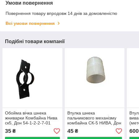
Умови повернення
Повернення товару впродовж 14 днів за домовленістю
Всі умови повернення
Подібні товари компанії
Обойма вічка шнека
Втулка шнека
Втул
жниварки Комбайна Нива
пальчикового механізму
вива
ск5, Дон 54-1-2-2-7-01
комбайна СК-5 НИВА, Дон
(мет
товщина 1мм
1500
301
35
45
600
₴
₴