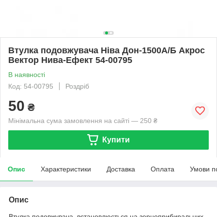
Втулка подовжувача Ніва Дон-1500А/Б Акрос
Вектор Нива-Ефект 54-00795
В наявності
Код: 54-00795
Роздріб
50
₴
Мінімальна сума замовлення на сайті — 250 ₴
Купити
Опис
Характеристики
Доставка
Оплата
Умови п
Опис
Втулка подовжувача, встановлюється на зерноприбиральних