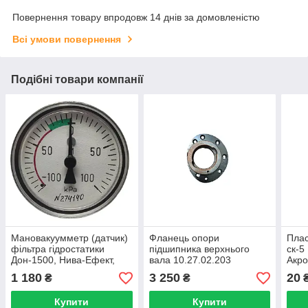
Повернення товару впродовж 14 днів за домовленістю
Всі умови повернення
Подібні товари компанії
Мановакуумметр (датчик)
Фланець опори
Плас
фільтра гідростатики
підшипника верхнього
ск-5
Дон-1500, Нива-Ефект,
вала 10.27.02.203
Акро
Акрос.
комбайна Дон-1500Б
1 180
3 250
20
₴
₴
Акрос Вектор
Купити
Купити