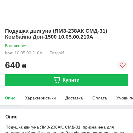
Подушка двигуна (ЯМЗ-238АК СМД-31)
Комбайна Дон-1500 10.05.00.210А
В наявності
Код: 10.05.00.210А
Роздріб
640
₴
Купити
Опис
Характеристики
Доставка
Оплата
Умови п
Опис
Подушка двигуна ЯМЗ-238АК, СМД-31, призначена для
зниження вібрації двигуна, що йде від рами, встановлюється