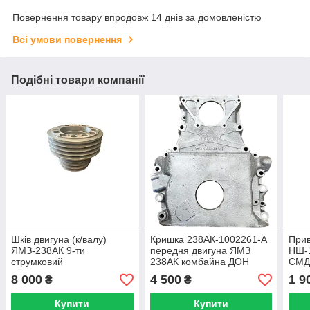
Повернення товару впродовж 14 днів за домовленістю
Всі умови повернення
Подібні товари компанії
Шків двигуна (к/валу)
Кришка 238АК-1002261-А
Прив
ЯМЗ-238АК 9-ти
передня двигуна ЯМЗ
НШ-1
струмковий
238АК комбайна ДОН
СМД
238АК-1005061-10
1500
ск5 
8 000
4 500
1 9
₴
₴
(Україна не в зборі)
Дон-1500
Купити
Купити