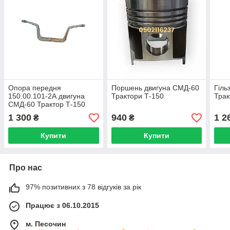
Опора передня
Поршень двигуна СМД-60
Гіль
150.00.101-2А двигуна
Трактори Т-150
Трак
СМД-60 Трактор Т-150
1 300
940
1 2
₴
₴
Купити
Купити
Про нас
97% позитивних з 78 відгуків за рік
Працює з 06.10.2015
м. Песочин