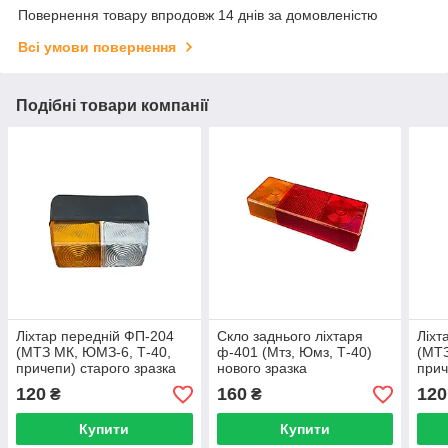
Повернення товару впродовж 14 днів за домовленістю
Всі умови повернення
Подібні товари компанії
Ліхтар передній ФП-204
Скло заднього ліхтаря
Ліхт
(МТЗ МК, ЮМЗ-6, Т-40,
ф-401 (Мтз, Юмз, Т-40)
(МТЗ
причепи) старого зразка
нового зразка
прич
корпус пластик
корп
120
160
120
₴
₴
кабі
Купити
Купити