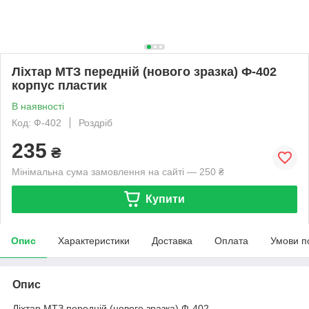
Ліхтар МТЗ передній (нового зразка) Ф-402
корпус пластик
В наявності
Код: Ф-402
Роздріб
235
₴
Мінімальна сума замовлення на сайті — 250 ₴
Купити
Опис
Характеристики
Доставка
Оплата
Умови п
Опис
Ліхтар МТЗ передній (нового зразка) Ф-402