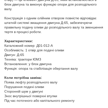
блок двигуна та виконує функцію опори для розподільчого
валу.
Конструкція з одним олійним отвором повністю відповідає
штатній системі змащення двигуна Д-65, забезпечуючи
правильну подачу оливи до розподільного валу та зменшення
тертя в процесі роботи.
Характеристики:
Каталожний номер: Д01-012-А
Особливість: 1 отвір для подачі оливи
Двигун: Д-65
Техніка: трактори ЮМЗ
Встановлення: у блок двигуна
Функція: опора та стабілізація обертання валу
Коли потрібна заміна:
Поява люфту розподільного валу
Порушення подачі оливи
Сторонній шум у двигуні
Знос внутрішньої поверхні втулки
Під час поточного або капітального ремонту