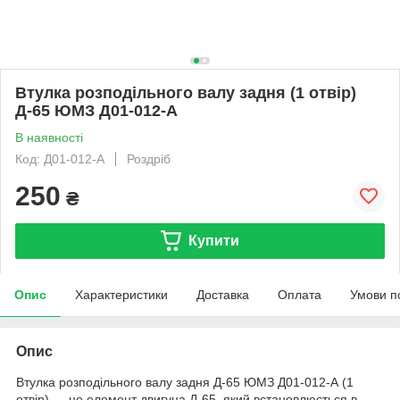
Втулка розподільного валу задня (1 отвір)
Д-65 ЮМЗ Д01-012-А
В наявності
Код: Д01-012-А
Роздріб
250
₴
Купити
Опис
Характеристики
Доставка
Оплата
Умови п
Опис
Втулка розподільного валу задня Д-65 ЮМЗ Д01-012-А (1
отвір) — це елемент двигуна Д-65, який встановлюється в