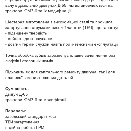
валу в дизельних двигунах Д-65, які встановлюються на
трактори ЮМЗ-6 та їх модифікації.
Шестерня виготовлена з високоміцної сталі та пройшла
загартування струмами високої частоти (ТВЧ), що гарантує:
- підвищену твердість
- стійкість до зношування
- довгий термін служби навіть при інтенсивній експлуатації
Точна обробка зубців забезпечує плавне зачеплення без
люфтів і сторонніх шумів.
Підходить як для капітального ремонту двигуна, так і для
планової заміни зношених деталей.
Сумісність:
двигун Д-65
трактори ЮМЗ-6 та модифікації
Переваги:
заводський стандарт якості
ТВЧ загартування
надійна робота ГРМ