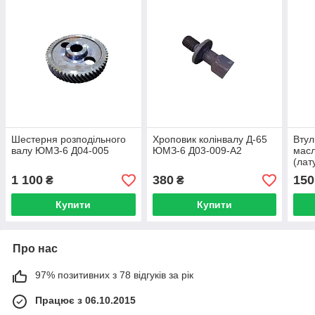
Шестерня розподільного
Хроповик колінвалу Д-65
Втул
валу ЮМЗ-6 Д04-005
ЮМЗ-6 Д03-009-А2
мас
(лат
1 100
380
150
₴
₴
Купити
Купити
Про нас
97% позитивних з 78 відгуків за рік
Працює з 06.10.2015