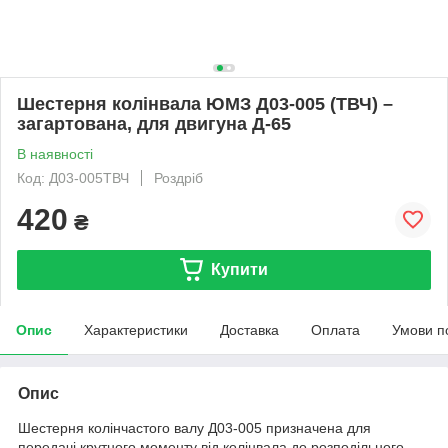
Шестерня колінвала ЮМЗ Д03-005 (ТВЧ) –
загартована, для двигуна Д-65
В наявності
Код: Д03-005ТВЧ
Роздріб
420
₴
Купити
Опис
Характеристики
Доставка
Оплата
Умови п
Опис
Шестерня колінчастого валу Д03-005 призначена для
передачі крутного моменту від колінвала до розподільного