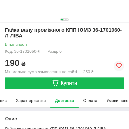
Гайка валу проміжного КПП ЮМЗ 36-1701060-
Л ЛІВА
В наявності
Код: 36-1701060-Л
Роздріб
190
₴
Мінімальна сума замовлення на сайті — 250 ₴
Купити
пис
Характеристики
Доставка
Оплата
Умови пове
Опис
Гайка валу проміжного КПП ЮМЗ 36-1701060-Л ЛІВА