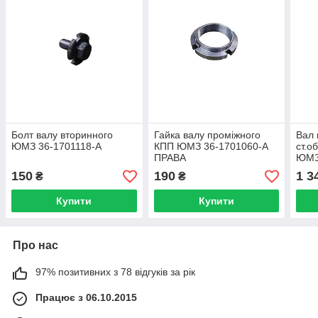
Болт валу вторинного
Гайка валу проміжного
Вал 
ЮМЗ 36-1701118-А
КПП ЮМЗ 36-1701060-А
ст.о
ПРАВА
ЮМЗ
150
190
1 3
₴
₴
Купити
Купити
Про нас
97% позитивних з 78 відгуків за рік
Працює з 06.10.2015