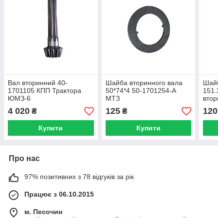
Вал вторинний 40-
Шайба вторинного вала
Шай
1701105 КПП Трактора
50*74*4 50-1701254-А
151.
ЮМЗ-6
МТЗ
втор
Т-15
4 020
125
120
₴
₴
Купити
Купити
Про нас
97% позитивних з 78 відгуків за рік
Працює з 06.10.2015
м. Песочин