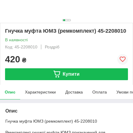
Гнучка муфта ЮМЗ (ремкомплект) 45-2208010
В наявності
Код: 45-2208010
Роздріб
420
₴
Купити
Опис
Характеристики
Доставка
Оплата
Умови п
Опис
Гнучка муфта ЮМЗ (ремкомплект) 45-2208010
Ремкомплект гнучкої муфти ЮМЗ призначений для