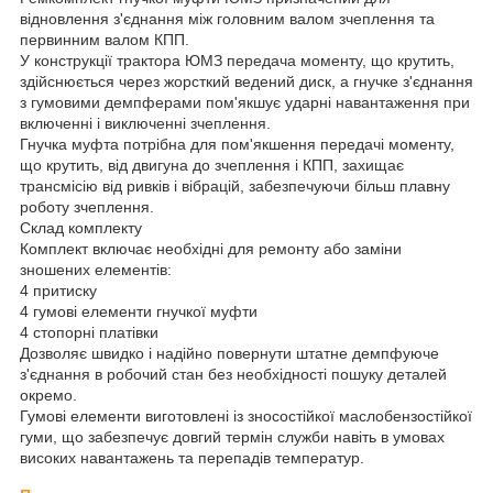
відновлення з'єднання між головним валом зчеплення та
первинним валом КПП.
У конструкції трактора ЮМЗ передача моменту, що крутить,
здійснюється через жорсткий ведений диск, а гнучке з'єднання
з гумовими демпферами пом'якшує ударні навантаження при
включенні і виключенні зчеплення.
Гнучка муфта потрібна для пом'якшення передачі моменту,
що крутить, від двигуна до зчеплення і КПП, захищає
трансмісію від ривків і вібрацій, забезпечуючи більш плавну
роботу зчеплення.
Склад комплекту
Комплект включає необхідні для ремонту або заміни
зношених елементів:
4 притиску
4 гумові елементи гнучкої муфти
4 стопорні платівки
Дозволяє швидко і надійно повернути штатне демпфуюче
з'єднання в робочий стан без необхідності пошуку деталей
окремо.
Гумові елементи виготовлені із зносостійкої маслобензостійкої
гуми, що забезпечує довгий термін служби навіть в умовах
високих навантажень та перепадів температур.