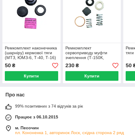
Ремкомплект наконечника
Ремкомплект
Ремк
(шарніру) кермової тяги
сервоприводу муфти
тяги
(МТЗ, ЮМЗ-6, Т-40, Т-16)
зчеплення (Т-150К,
без пальця Т-478
Т-151К, Т-156К)
50
230
50
₴
₴
Купити
Купити
Про нас
99% позитивних з 74 відгуків за рік
Працює з 06.10.2015
м. Песочин
пл. Кононенка 1, авторинок Лоск, східна сторона 2 ряд