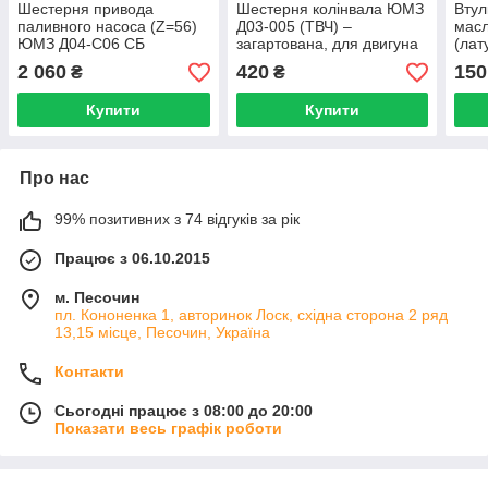
Шестерня привода
Шестерня колінвала ЮМЗ
Втул
паливного насоса (Z=56)
Д03-005 (ТВЧ) –
мас
ЮМЗ Д04-С06 СБ
загартована, для двигуна
(лат
Д-65
2 060
420
150
₴
₴
Купити
Купити
Про нас
99% позитивних з 74 відгуків за рік
Працює з 06.10.2015
м. Песочин
пл. Кононенка 1, авторинок Лоск, східна сторона 2 ряд
13,15 місце, Песочин, Україна
Контакти
Сьогодні працює з 08:00 до 20:00
Показати весь графік роботи