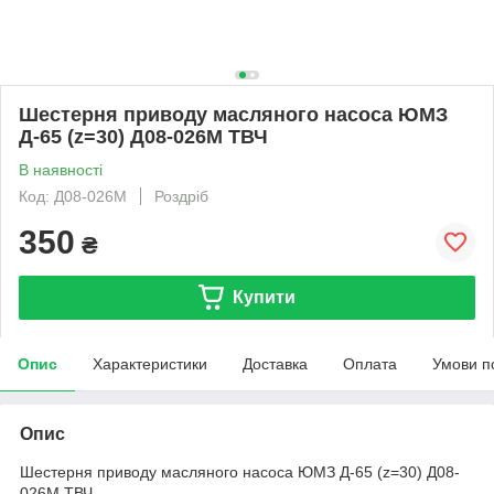
Шестерня приводу масляного насоса ЮМЗ
Д-65 (z=30) Д08-026М ТВЧ
В наявності
Код: Д08-026М
Роздріб
350
₴
Купити
Опис
Характеристики
Доставка
Оплата
Умови п
Опис
Шестерня приводу масляного насоса ЮМЗ Д-65 (z=30) Д08-
026М ТВЧ